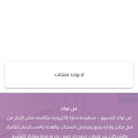
لا يوجد منتجات
فن توك
فن توك للتسوق – منظومة تجارة إلكترونية متكاملة تمكن التجار من
فتح متاجر وإدارة وبيع وتوصيل المنتجات والهدايا والمستلزمات للأفراد
والشركات عبر قنوات متعددة، ضمن تجربة مرنة وقابلة للتوسع.