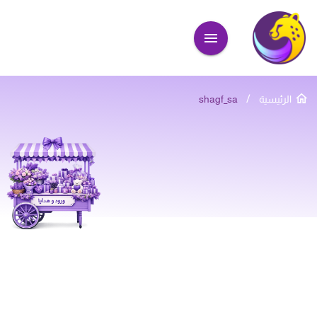
/
الرئيسية
shagf_sa